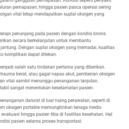
alami gangguan pernapasan. Kondisi seperti penyakit
saluran pernapasan, hingga pasien pasca operasi sering
organ vital tetap mendapatkan suplai oksigen yang
terapi penunjang pada pasien dengan kondisi kronis.
iberikan secara berkelanjutan untuk membantu
 jantung. Dengan suplai oksigen yang memadai, kualitas
ko komplikasi dapat ditekan.
menjadi salah satu tindakan pertama yang diberikan.
, trauma berat, atau gagal napas akut, pemberian oksigen
gan vital sambil menunggu penanganan lanjutan.
stabil sangat menentukan keselamatan pasien.
nanganan darurat di luar ruang perawatan, seperti di
tem oksigen portable memungkinkan tenaga medis
evakuasi hingga pasien tiba di fasilitas kesehatan. Hal
isi pasien selama proses transportasi.