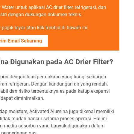
ter untuk aplikasi AC drier filter, refrigerasi, dan
ustri dengan dukungan dokumen teknis.
pojok layar atau klik tombol di bawah ini.
rim Email Sekarang
a Digunakan pada AC Drier Filter?
erpori dengan luas permukaan yang tinggi sehingga
liran refrigeran. Dengan kandungan air yang rendah,
stabil dan risiko terbentuknya es pada katup ekspansi
dapat diminimalkan.
adap moisture, Activated Alumina juga dikenal memiliki
idak mudah hancur selama proses operasi. Hal ini
an media adsorben yang banyak digunakan dalam
 pengeringan gas.