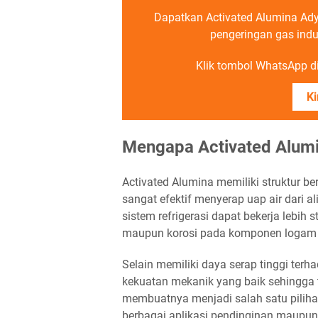
Dapatkan Activated Alumina Ady Wa
pengeringan gas ind
Klik tombol WhatsApp di 
Ki
Mengapa Activated Alumin
Activated Alumina memiliki struktur b
sangat efektif menyerap uap air dari a
sistem refrigerasi dapat bekerja lebih 
maupun korosi pada komponen logam 
Selain memiliki daya serap tinggi terh
kekuatan mekanik yang baik sehingga t
membuatnya menjadi salah satu pilih
berbagai aplikasi pendinginan maupun