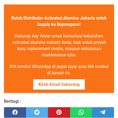
Butuh Distributor Activated Alumina Jakarta untuk
Supply ke Bojonegoro?
Hubungi Ady Water untuk konsultasi kebutuhan
activated alumina industri Anda, baik untuk proyek
baru, replacement media, maupun kebutuhan
maintenance rutin.
Klik tombol WhatsApp di pojok layar atau klik tombol
di bawah ini.
Kirim Email Sekarang
Berbagi :