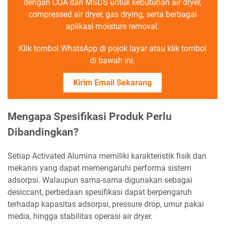
dengan COA dan MSDS untuk kebutuhan air dryer,
compressed air dryer, gas drying, serta berbagai
aplikasi moisture removal.
Klik tombol WhatsApp di pojok layar atau klik tombol
di bawah ini.
Kirim Email Sekarang
Mengapa Spesifikasi Produk Perlu
Dibandingkan?
Setiap Activated Alumina memiliki karakteristik fisik dan
mekanis yang dapat memengaruhi performa sistem
adsorpsi. Walaupun sama-sama digunakan sebagai
desiccant, perbedaan spesifikasi dapat berpengaruh
terhadap kapasitas adsorpsi, pressure drop, umur pakai
media, hingga stabilitas operasi air dryer.