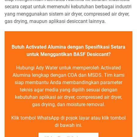
secara cepat untuk memenuhi kebutuhan berbagai industri
yang menggunakan sistem air dryer, compressed air dryer,
gas drying, maupun aplikasi desiccant lainnya.
Butuh Activated Alumina dengan Spesifikasi Setara
untuk Menggantikan BASF Desiccant?
Hubungi Ady Water untuk memperoleh Activated
Alumina lengkap dengan COA dan MSDS. Tim kami
siap membantu Anda membandingkan parameter
teknis agar media yang dipilih sesuai dengan
kebutuhan aplikasi air dryer, compressed air dryer,
gas drying, dan moisture removal.
Klik tombol WhatsApp di pojok layar atau klik tombol
di bawah ini.