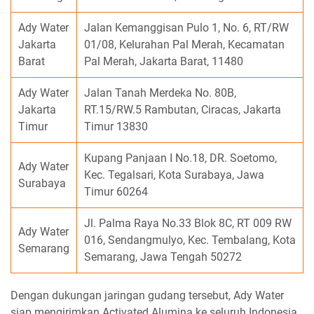
Ady Water
Jalan Kemanggisan Pulo 1, No. 6, RT/RW
Jakarta
01/08, Kelurahan Pal Merah, Kecamatan
Barat
Pal Merah, Jakarta Barat, 11480
Ady Water
Jalan Tanah Merdeka No. 80B,
Jakarta
RT.15/RW.5 Rambutan, Ciracas, Jakarta
Timur
Timur 13830
Kupang Panjaan I No.18, DR. Soetomo,
Ady Water
Kec. Tegalsari, Kota Surabaya, Jawa
Surabaya
Timur 60264
Jl. Palma Raya No.33 Blok 8C, RT 009 RW
Ady Water
016, Sendangmulyo, Kec. Tembalang, Kota
Semarang
Semarang, Jawa Tengah 50272
Dengan dukungan jaringan gudang tersebut, Ady Water
siap mengirimkan Activated Alumina ke seluruh Indonesia