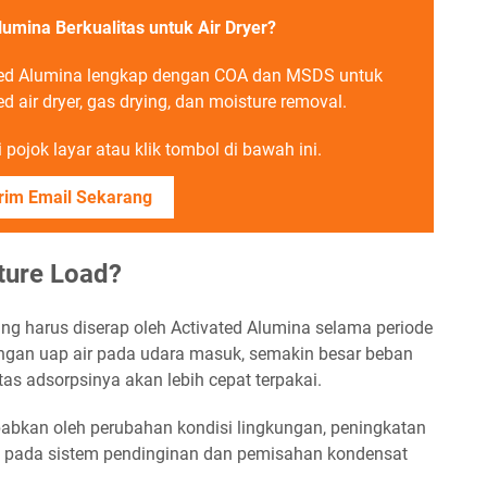
lumina Berkualitas untuk Air Dryer?
ted Alumina lengkap dengan COA dan MSDS untuk
ed air dryer, gas drying, dan moisture removal.
pojok layar atau klik tombol di bawah ini.
rim Email Sekarang
ture Load?
ang harus diserap oleh Activated Alumina selama periode
ungan uap air pada udara masuk, semakin besar beban
as adsorpsinya akan lebih cepat terpakai.
babkan oleh perubahan kondisi lingkungan, peningkatan
 pada sistem pendinginan dan pemisahan kondensat