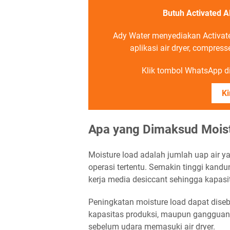
Butuh Activated A
Ady Water menyediakan Activa
aplikasi air dryer, compress
Klik tombol WhatsApp di 
Ki
Apa yang Dimaksud Mois
Moisture load adalah jumlah uap air y
operasi tertentu. Semakin tinggi kand
kerja media desiccant sehingga kapasit
Peningkatan moisture load dapat dise
kapasitas produksi, maupun gangguan
sebelum udara memasuki air dryer.